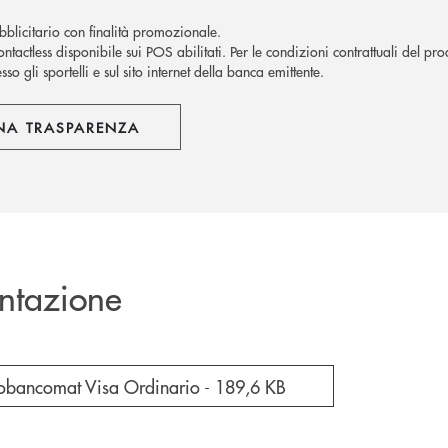
blicitario con finalità promozionale.
ntactless disponibile sui POS abilitati. Per le condizioni contrattuali del pro
sso gli sportelli e sul sito internet della banca emittente.
NA TRASPARENZA
ntazione
cumento in una nuova finestra
agobancomat Visa Ordinario -
189,6 KB