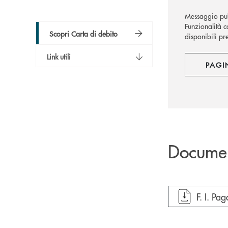
Messaggio pub
Funzionalità co
Scopri Carta di debito
disponibili pre
Link utili
PAGI
Docume
apre do
F. I. P