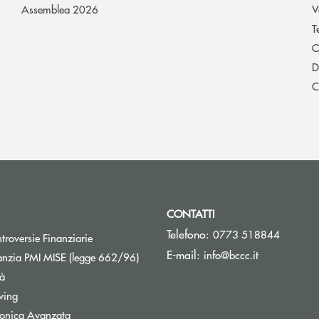
Assemblea 2026
V
T
O
D
C
CONTATTI
Telefono:
0773 518844
Apre una nuova finestra
troversie Finanziarie
(si apre l’ap
E-mail:
info@bccc.it
Apre una nuova finestra
nzia PMI MISE (legge 662/96)
tà
wing
tronica Avanzata