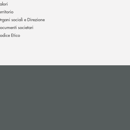
alori
erritorio
rgani sociali e Direzione
ocumenti societari
odice Etico
p di posta elettronica)