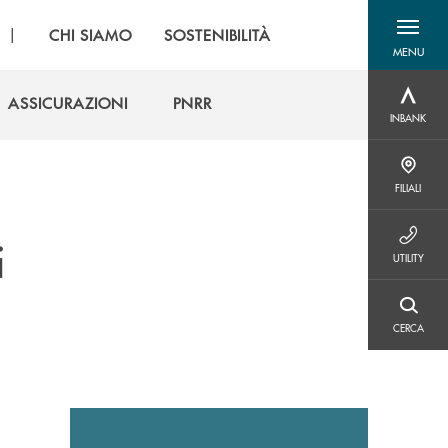
|
CHI SIAMO
SOSTENIBILITÀ
MENU
menu destra
ASSICURAZIONI
PNRR
INBANK
INBANK
ASSICURAZIONI
PNRR
FILIALI
FILIALI
i
UTILITY
UTILITY
CERCA
CERCA