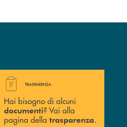
Hai bisogno di alcuni documenti ? Vai alla pagina della 
TRASPARENZA
Hai bisogno di alcuni
? Vai alla
documenti
pagina della
.
trasparenza