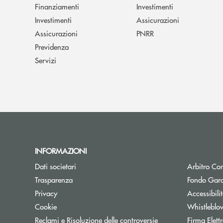
Finanziamenti
Investimenti
Investimenti
Assicurazioni
Assicurazioni
PNRR
Previdenza
Servizi
INFORMAZIONI
Dati societari
Arbitro Con
Trasparenza
Fondo Gara
Privacy
Accessibili
Cookie
Whistleblo
Reclami e Risoluzione delle controversie
Firma Elet