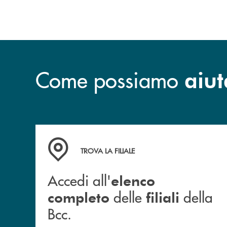
Come possiamo
aiut
Accedi all' elenco completo delle filiali della B
TROVA LA FILIALE
Accedi all'
elenco
delle
della
completo
filiali
Bcc.