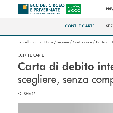
Salta al contenuto principale
PRI
CONTI E CARTE
SER
CONTI E CARTE
SER
Sei nella pagina:
Home
/
Imprese
/
Conti e carte
/
Carta di d
CONTI E CARTE
Carta di debito in
scegliere, senza com
SHARE