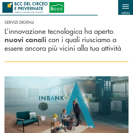
Salta al contenuto principale
MENU
SERVIZI DIGITALI
L’innovazione tecnologica ha aperto
con i quali riusciamo a
nuovi canali
essere ancora più vicini alla tua attività
Scopri di più Inbank