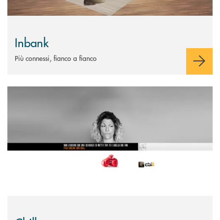
Inbank
Più connessi, fianco a fianco
Scopri di più Cbill