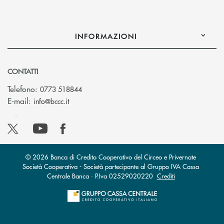
INFORMAZIONI
CONTATTI
Telefono:
0773 518844
(si apre l’app di posta elettronica)
E-mail:
info@bccc.it
© 2026 Banca di Credito Cooperativo del Circeo e Privernate
Società Cooperativa - Società partecipante al Gruppo IVA Cassa
Centrale Banca · P.Iva 02529020220
Crediti