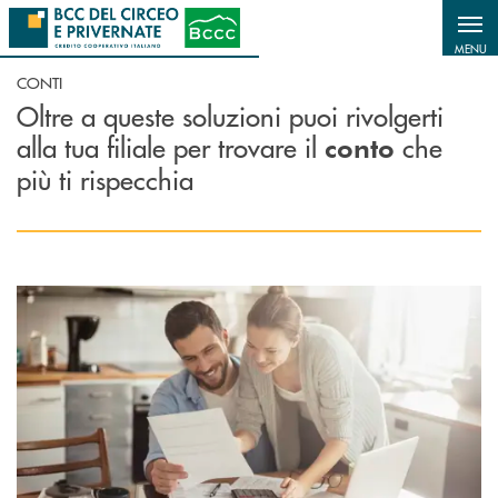
Salta al contenuto principale
MENU
CONTI
Oltre a queste soluzioni puoi rivolgerti
alla tua filiale per trovare il
che
conto
più ti rispecchia
Scopri di più Conti correnti