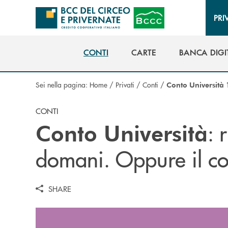
Salta al contenuto principale
PRI
CONTI
CARTE
BANCA DIGI
CONTI
CARTE
BANCA DIGI
Sei nella pagina:
Home
/
Privati
/
Conti
/
Conto Università
CONTI
: 
Conto Università
domani. Oppure il co
SHARE