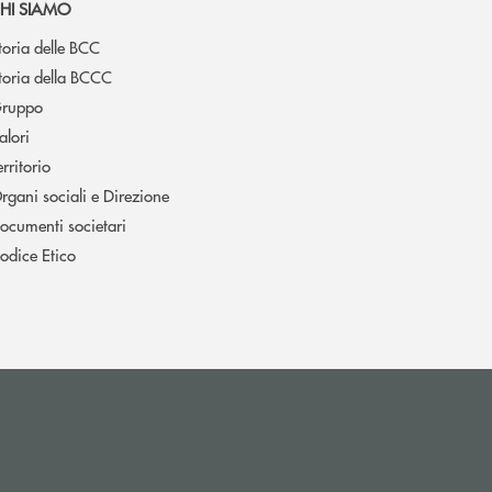
HI SIAMO
toria delle BCC
toria della BCCC
ruppo
alori
erritorio
rgani sociali e Direzione
ocumenti societari
odice Etico