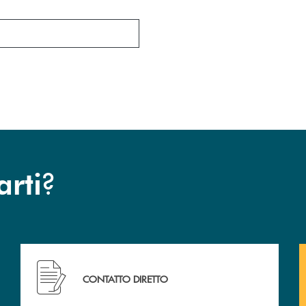
?
arti
cc.
Hai bisogno di assistenza immediata? Contattaci !
CONTATTO DIRETTO