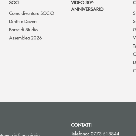
SOCI
VIDEO 30^
C
ANNIVERSARIO
Come diventare SOCIO
S
Diritti e Doveri
S
Borse di Studio
G
Assemblea 2026
V
T
O
D
C
CONTATTI
Telefono:
0773 518844
Apre una nuova finestra
troversie Finanziarie