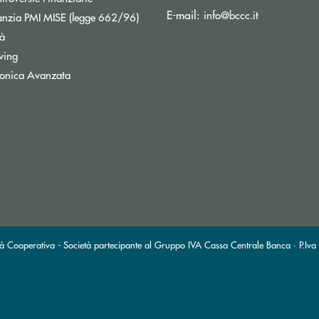
(si apre l’ap
E-mail:
info@bccc.it
Apre una nuova finestra
nzia PMI MISE (legge 662/96)
tà
wing
tronica Avanzata
à Cooperativa - Società partecipante al Gruppo IVA Cassa Centrale Banca · P.Iva