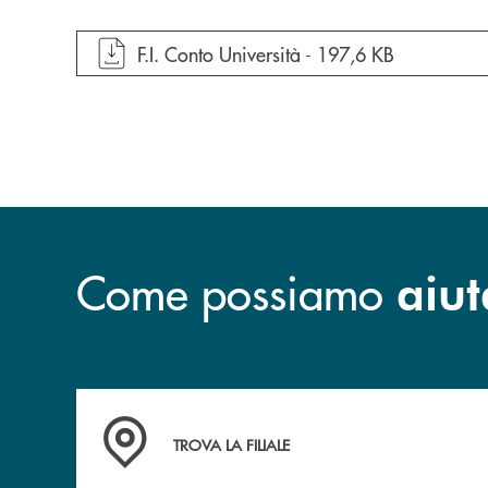
apre documento in una nuova finestra
F.I. Conto Università -
197,6 KB
Come possiamo
aiut
Accedi all' elenco completo delle filiali della B
TROVA LA FILIALE