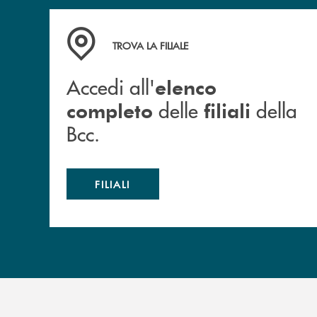
Accedi all' elenco completo delle filiali della B
TROVA LA FILIALE
Accedi all'
elenco
delle
della
completo
filiali
Bcc.
FILIALI