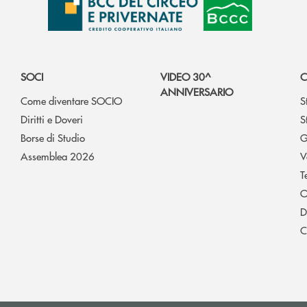
SOCI
VIDEO 30^
C
ANNIVERSARIO
Come diventare SOCIO
S
Diritti e Doveri
S
Borse di Studio
G
Assemblea 2026
V
T
O
D
C