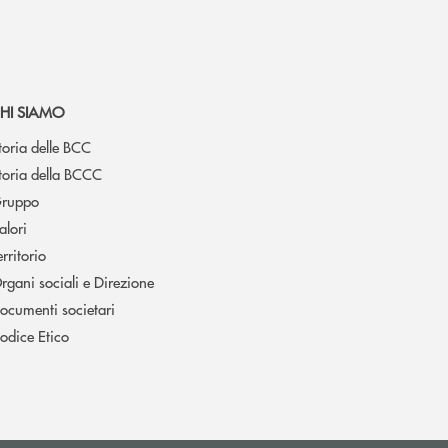
HI SIAMO
toria delle BCC
toria della BCCC
ruppo
alori
erritorio
rgani sociali e Direzione
ocumenti societari
odice Etico