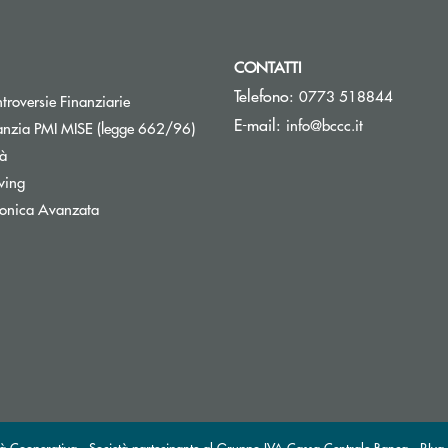
CONTATTI
Telefono:
0773 518844
Apre una nuova finestra
troversie Finanziarie
(si apre l’ap
E-mail:
info@bccc.it
Apre una nuova finestra
nzia PMI MISE (legge 662/96)
tà
wing
tronica Avanzata
à Cooperativa - Società partecipante al Gruppo IVA Cassa Centrale Banca · P.Iva