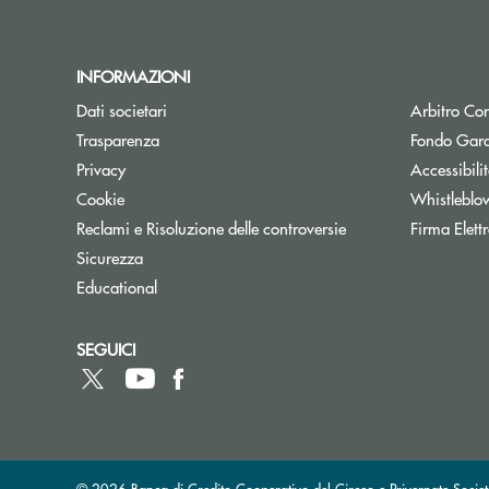
INFORMAZIONI
Dati societari
Arbitro Con
Trasparenza
Fondo Gara
Privacy
Accessibili
Cookie
Whistleblo
Reclami e Risoluzione delle controversie
Firma Elet
Sicurezza
Educational
SEGUICI
© 2026 Banca di Credito Cooperativo del Circeo e Privernate Societ