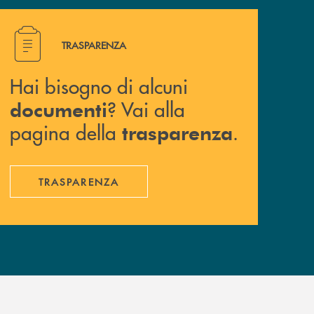
Hai bisogno di alcuni documenti ? Vai alla pagina della 
TRASPARENZA
Hai bisogno di alcuni
? Vai alla
documenti
pagina della
.
trasparenza
TRASPARENZA