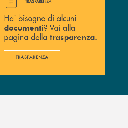
TRASPARENZA
Hai bisogno di alcuni
? Vai alla
documenti
pagina della
.
trasparenza
TRASPARENZA