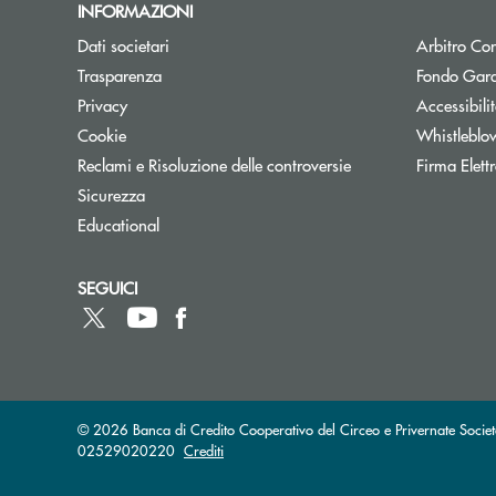
INFORMAZIONI
Dati societari
Arbitro Con
Trasparenza
Fondo Gara
Privacy
Accessibili
Cookie
Whistleblo
Reclami e Risoluzione delle controversie
Firma Elet
Sicurezza
Educational
SEGUICI
© 2026 Banca di Credito Cooperativo del Circeo e Privernate Societ
02529020220
Crediti