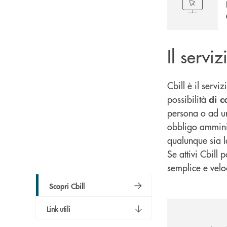
Il servi
Cbill è il serv
possibilità
di c
persona o ad un
obbligo amminist
qualunque sia l
Se attivi Cbill 
semplice e veloce
Scopri Cbill
Link utili