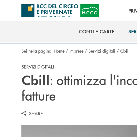
Salta al contenuto principale
PRI
CONTI E CARTE
SER
CONTI E CARTE
SER
Sei nella pagina:
Home
/
Imprese
/
Servizi digitali
/
Cbill
SERVIZI DIGITALI
: ottimizza l'inc
Cbill
fatture
SHARE