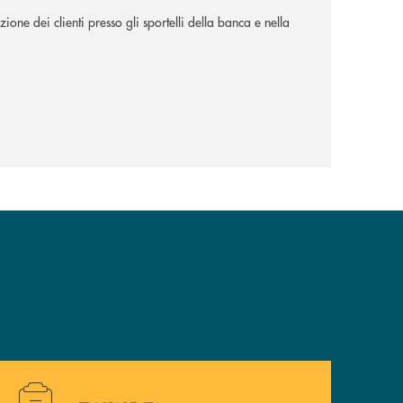
ione dei clienti presso gli sportelli della banca e nella
Hai bisogno di alcuni documenti ? Vai alla pagina della 