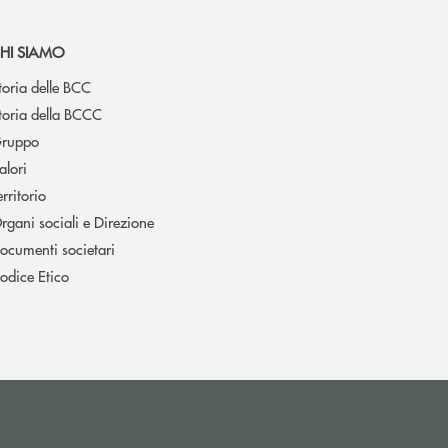
HI SIAMO
toria delle BCC
toria della BCCC
ruppo
alori
erritorio
rgani sociali e Direzione
ocumenti societari
odice Etico