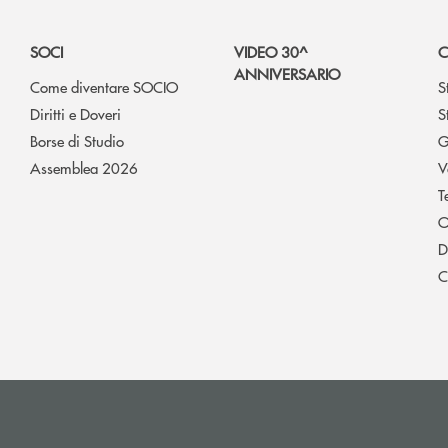
SOCI
VIDEO 30^
C
ANNIVERSARIO
Come diventare SOCIO
S
Diritti e Doveri
S
Borse di Studio
G
Assemblea 2026
V
T
O
D
C