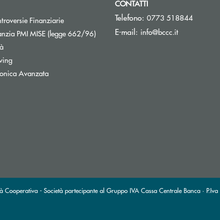
CONTATTI
Telefono:
0773 518844
Apre una nuova finestra
troversie Finanziarie
(si apre l’ap
E-mail:
info@bccc.it
Apre una nuova finestra
nzia PMI MISE (legge 662/96)
tà
wing
tronica Avanzata
à Cooperativa - Società partecipante al Gruppo IVA Cassa Centrale Banca · P.Iva