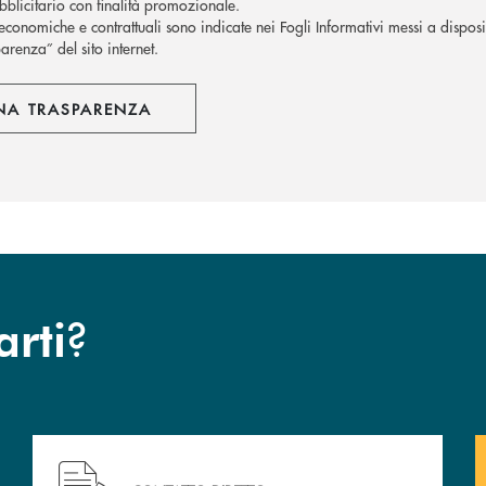
blicitario con finalità promozionale.
economiche e contrattuali sono indicate nei Fogli Informativi messi a disposiz
arenza” del sito internet.
NA TRASPARENZA
?
arti
cc.
Hai bisogno di assistenza immediata? Contattaci !