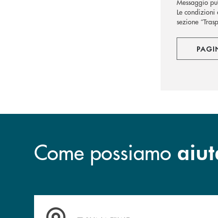
Messaggio pub
Le condizioni 
sezione “Trasp
PAGI
Come possiamo
aiut
Accedi all' elenco completo delle filiali della B