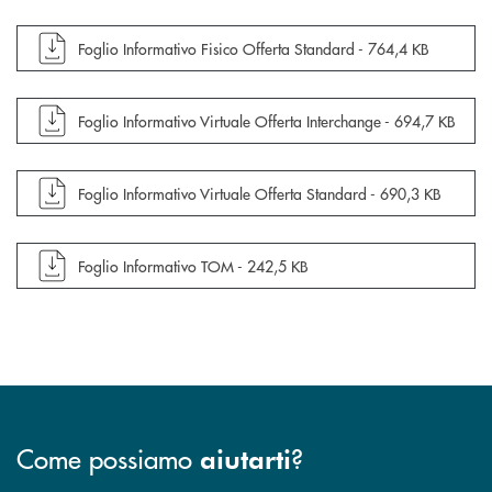
apre documento in una nuova finestra
Foglio Informativo Fisico Offerta Standard -
764,4 KB
apre documento in una nuova finestra
Foglio Informativo Virtuale Offerta Interchange -
694,7 KB
apre documento in una nuova finestra
Foglio Informativo Virtuale Offerta Standard -
690,3 KB
apre documento in una nuova finestra
Foglio Informativo TOM -
242,5 KB
Come possiamo
?
aiutarti