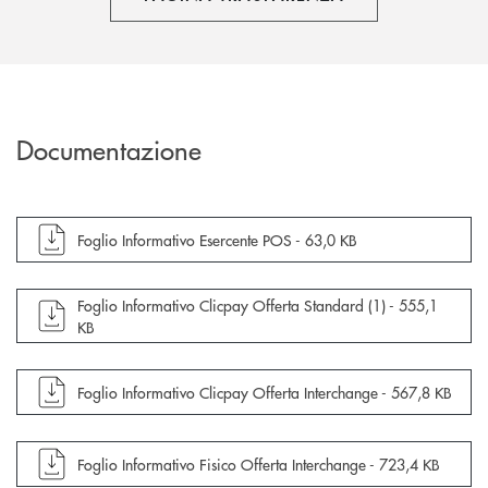
Documentazione
apre documento in una nuova finestra
Foglio Informativo Esercente POS -
63,0 KB
apre documento in una nuova finestra
Foglio Informativo Clicpay Offerta Standard (1) -
555,1
KB
apre documento in una nuova finestra
Foglio Informativo Clicpay Offerta Interchange -
567,8 KB
apre documento in una nuova finestra
Foglio Informativo Fisico Offerta Interchange -
723,4 KB