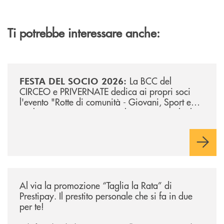
Ti potrebbe interessare anche:
/news/festa-del-socio-2026/
La BCC del
FESTA DEL SOCIO 2026:
CIRCEO e PRIVERNATE dedica ai propri soci
l'evento "Rotte di comunità - Giovani, Sport e
Ambiente", in programma il prossimo 18 luglio
presso la Piazza d'Armi della Caserma Piave di
Sabaudia.
/news/al-via-la-promozione-taglia-la-rata-di-prestipay-il-prestito-perso
Al via la promozione “Taglia la Rata” di
Prestipay. Il prestito personale che si fa in due
per te!