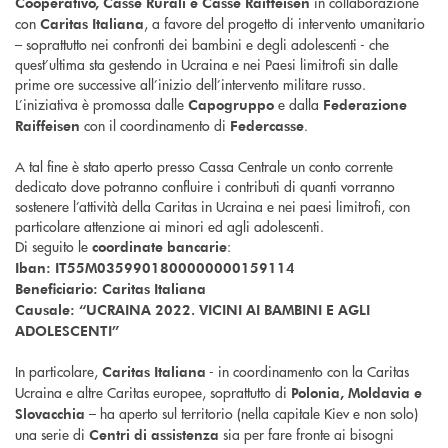
in collaborazione
Cooperativo, Casse Rurali e Casse Raiffeisen
con
, a favore del progetto di intervento umanitario
Caritas Italiana
– soprattutto nei confronti dei bambini e degli adolescenti - che
quest’ultima sta gestendo in Ucraina e nei Paesi limitrofi sin dalle
prime ore successive all’inizio dell’intervento militare russo.
L’iniziativa è promossa dalle
e dalla
Capogruppo
Federazione
con il coordinamento di
.
Raiffeisen
Federcasse
A tal fine è stato aperto presso Cassa Centrale un conto corrente
dedicato dove potranno confluire i contributi di quanti vorranno
sostenere l’attività della Caritas in Ucraina e nei paesi limitrofi, con
particolare attenzione ai minori ed agli adolescenti.
Di seguito le
:
coordinate bancarie
Iban: IT55M0359901800000000159114
Beneficiario: Caritas Italiana
Causale: “UCRAINA 2022. VICINI AI BAMBINI E AGLI
ADOLESCENTI”
In particolare,
- in coordinamento con la Caritas
Caritas Italiana
Ucraina e altre Caritas europee, soprattutto di
Polonia, Moldavia e
– ha aperto sul territorio (nella capitale Kiev e non solo)
Slovacchia
una serie di
sia per fare fronte ai bisogni
Centri di assistenza