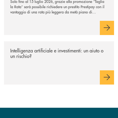
Solo fino al 15 luglio 2026, grazie alla promozione “Taglia
la Rata” sarà possibile richiedere un prestito Prestipay con il
vantaggio di una rata più leggera da metà piano di
rimborso.
/news/intelligenza-artificiale-e-investimenti-un-aiuto-o-un-rischio/
Intelligenza artificiale e investimenti: un aiuto o
un rischio?