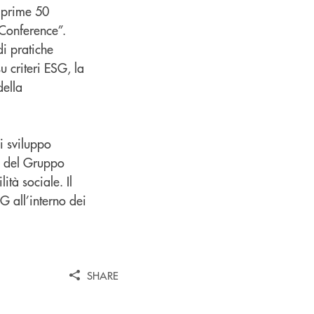
e prime 50
 Conference”.
di pratiche
u criteri ESG, la
della
i sviluppo
a del Gruppo
ità sociale. Il
G all’interno dei
SHARE