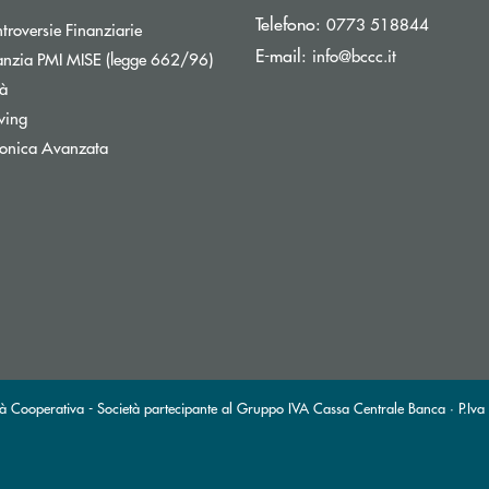
Telefono:
0773 518844
Apre una nuova finestra
troversie Finanziarie
(si apre l’ap
E-mail:
info@bccc.it
Apre una nuova finestra
nzia PMI MISE (legge 662/96)
tà
wing
tronica Avanzata
à Cooperativa - Società partecipante al Gruppo IVA Cassa Centrale Banca · P.Iva