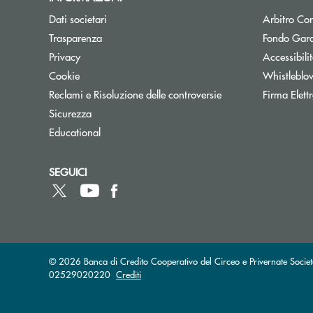
Dati societari
Arbitro Con
Trasparenza
Fondo Gara
Privacy
Accessibili
Cookie
Whistleblo
Reclami e Risoluzione delle controversie
Firma Elet
Sicurezza
Educational
SEGUICI
© 2026 Banca di Credito Cooperativo del Circeo e Privernate Societ
02529020220
Crediti