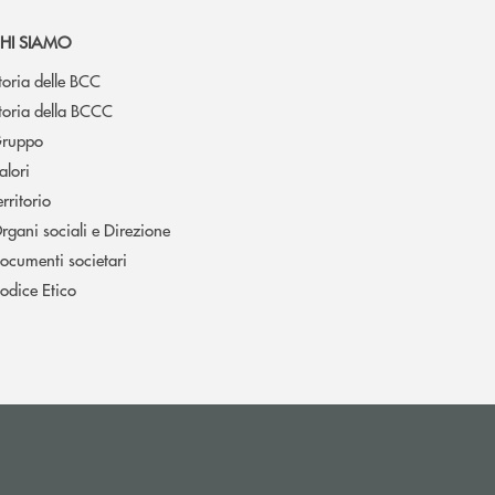
HI SIAMO
toria delle BCC
toria della BCCC
ruppo
alori
erritorio
rgani sociali e Direzione
ocumenti societari
odice Etico