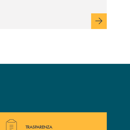
Hai bisogno di alcuni documenti ? Vai alla pagina della 
TRASPARENZA