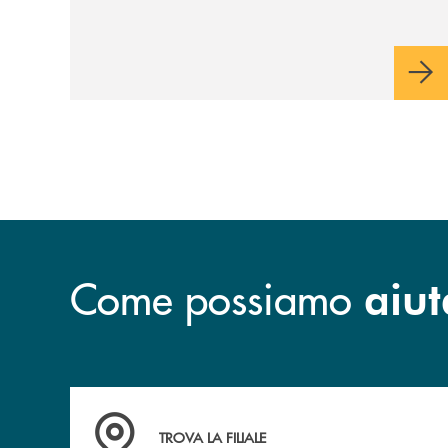
programma il prossimo 18
luglio presso la Piazza
d'Armi della Caserma
Piave di Sabaudia.
Come possiamo
aiut
Accedi all' elenco completo delle filiali della B
TROVA LA FILIALE