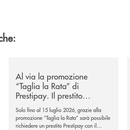
che:
/news/al-via-la-promozione-taglia-la-rata-di-prestipay-
/
Al via la promozione
“Taglia la Rata” di
Prestipay. Il prestito
personale che si fa in due
Solo fino al 15 luglio 2026, grazie alla
per te!
promozione “Taglia la Rata” sarà possibile
richiedere un prestito Prestipay con il