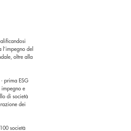
alificandosi
a l’impegno del
ale, oltre alla
up - prima ESG
, impegno e
lo di società
grazione dei
 100 società