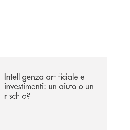
il-prestito-personale-che-si-fa-in-due-per-te/
news/intelligenza-artificiale-e-investimenti-un-aiuto-o-un-r
Intelligenza artificiale e
investimenti: un aiuto o un
rischio?