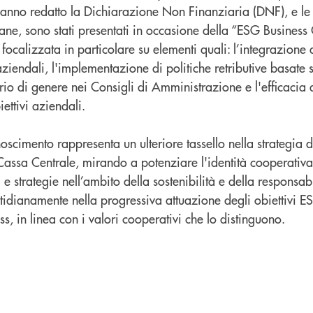
 hanno redatto la Dichiarazione Non Finanziaria (DNF), e l
iane, sono stati presentati in occasione della “ESG Business
 focalizzata in particolare su elementi quali: l’integrazione 
aziendali, l'implementazione di politiche retributive basate s
io di genere nei Consigli di Amministrazione e l'efficacia 
ettivi aziendali.
scimento rappresenta un ulteriore tassello nella strategia d
Cassa Centrale, mirando a potenziare l'identità cooperativ
 e strategie nell’ambito della sostenibilità e della responsabil
dianamente nella progressiva attuazione degli obiettivi ES
ss, in linea con i valori cooperativi che lo distinguono.