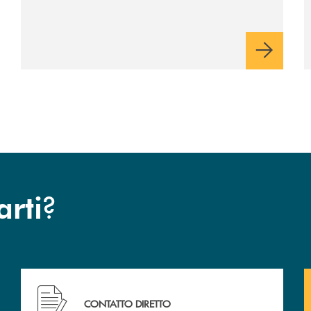
vantaggio di una rata più leggera da metà
piano di rimborso.
?
arti
cc.
Hai bisogno di assistenza immediata? Contattaci !
CONTATTO DIRETTO