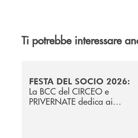
Ti potrebbe interessare an
/news/festa-del-socio-2026/
FESTA DEL SOCIO 2026:
La BCC del CIRCEO e
PRIVERNATE dedica ai
propri soci l'evento "Rotte
di comunità - Giovani,
Sport e Ambiente", in