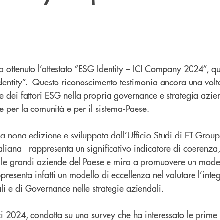
 ottenuto l’attestato “ESG Identity – ICI Company 2024”, qu
entity”. Questo riconoscimento testimonia ancora una volt
 dei fattori ESG nella propria governance e strategia aziend
e per la comunità e per il sistema-Paese.
 sua nona edizione e sviluppata dall’Ufficio Studi di ET Gro
ana - rappresenta un significativo indicatore di coerenza
elle grandi aziende del Paese e mira a promuovere un model
presenta infatti un modello di eccellenza nel valutare l’inte
ali e di Governance nelle strategie aziendali.
e Ici 2024, condotta su una survey che ha interessato le prime