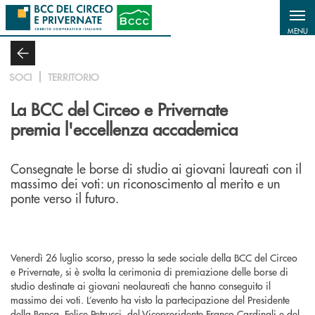
Salta al contenuto principale
MENU
SOCI
TERRITORIO
La BCC del Circeo e Privernate
premia l'eccellenza accademica
Consegnate le borse di studio ai giovani laureati con il
massimo dei voti: un riconoscimento al merito e un
ponte verso il futuro.
Venerdì 26 luglio scorso, presso la sede sociale della BCC del Circeo
e Privernate, si è svolta la cerimonia di premiazione delle borse di
studio destinate ai giovani neolaureati che hanno conseguito il
massimo dei voti. L’evento ha visto la partecipazione del Presidente
della Banca, Felice Petrucci, del Vicepresidente Franco Cardinali e del