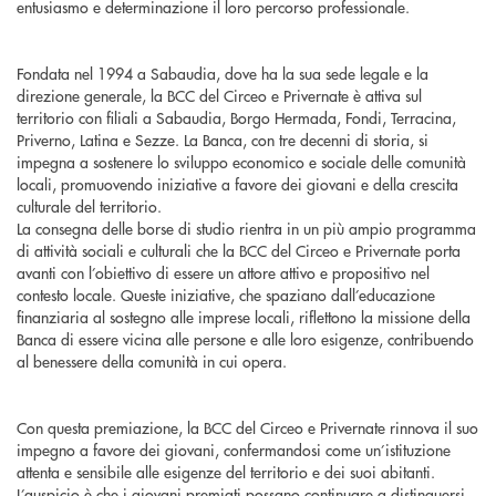
entusiasmo e determinazione il loro percorso professionale.
Fondata nel 1994 a Sabaudia, dove ha la sua sede legale e la
direzione generale, la BCC del Circeo e Privernate è attiva sul
territorio con filiali a Sabaudia, Borgo Hermada, Fondi, Terracina,
Priverno, Latina e Sezze. La Banca, con tre decenni di storia, si
impegna a sostenere lo sviluppo economico e sociale delle comunità
locali, promuovendo iniziative a favore dei giovani e della crescita
culturale del territorio.
La consegna delle borse di studio rientra in un più ampio programma
di attività sociali e culturali che la BCC del Circeo e Privernate porta
avanti con l’obiettivo di essere un attore attivo e propositivo nel
contesto locale. Queste iniziative, che spaziano dall’educazione
finanziaria al sostegno alle imprese locali, riflettono la missione della
Banca di essere vicina alle persone e alle loro esigenze, contribuendo
al benessere della comunità in cui opera.
Con questa premiazione, la BCC del Circeo e Privernate rinnova il suo
impegno a favore dei giovani, confermandosi come un’istituzione
attenta e sensibile alle esigenze del territorio e dei suoi abitanti.
L’auspicio è che i giovani premiati possano continuare a distinguersi