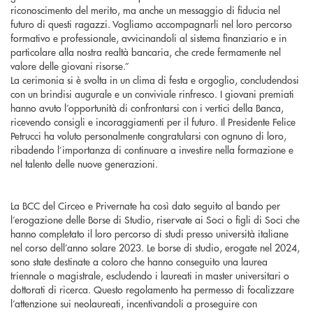
riconoscimento del merito, ma anche un messaggio di fiducia nel
futuro di questi ragazzi. Vogliamo accompagnarli nel loro percorso
formativo e professionale, avvicinandoli al sistema finanziario e in
particolare alla nostra realtà bancaria, che crede fermamente nel
valore delle giovani risorse.”
La cerimonia si è svolta in un clima di festa e orgoglio, concludendosi
con un brindisi augurale e un conviviale rinfresco. I giovani premiati
hanno avuto l’opportunità di confrontarsi con i vertici della Banca,
ricevendo consigli e incoraggiamenti per il futuro. Il Presidente Felice
Petrucci ha voluto personalmente congratularsi con ognuno di loro,
ribadendo l’importanza di continuare a investire nella formazione e
nel talento delle nuove generazioni.
La BCC del Circeo e Privernate ha così dato seguito al bando per
l’erogazione delle Borse di Studio, riservate ai Soci o figli di Soci che
hanno completato il loro percorso di studi presso università italiane
nel corso dell’anno solare 2023. Le borse di studio, erogate nel 2024,
sono state destinate a coloro che hanno conseguito una laurea
triennale o magistrale, escludendo i laureati in master universitari o
dottorati di ricerca. Questo regolamento ha permesso di focalizzare
l’attenzione sui neolaureati, incentivandoli a proseguire con