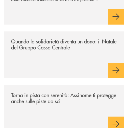
commerciale a supporto di famiglie e imprese. Tecnologia e
intelligenza artificiale sostengono la trasformazione,
potenziando la capacità di rispondere in modo efficace ai
bisogni della clientela e orientando l’azione verso una
creazione di valore sostenibile, con attenzione alle persone e
ai territori.
/news/quando-la-solidarieta-diventa-un-dono-il-natale-del-gruppo-cass
Quando la solidarietà diventa un dono: il Natale
del Gruppo Cassa Centrale
/news/torna-in-pista-con-serenita-assihome-ti-protegge-anche-sulle-pist
Torna in pista con serenità: Assihome ti protegge
anche sulle piste da sci