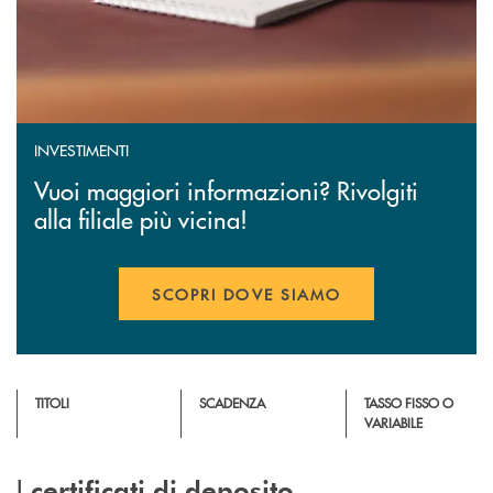
INVESTIMENTI
Vuoi maggiori informazioni? Rivolgiti
alla filiale più vicina!
SCOPRI DOVE SIAMO
TITOLI
SCADENZA
TASSO FISSO O
VARIABILE
I
certificati di deposito